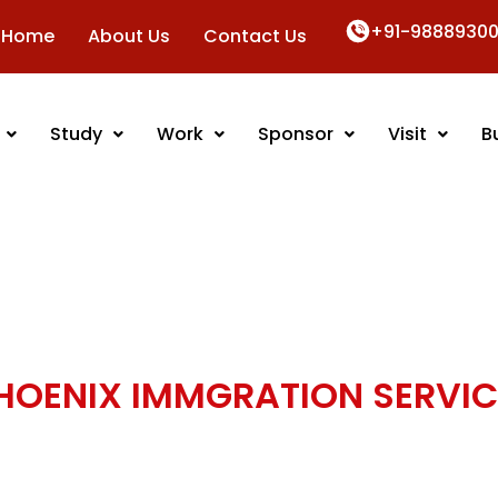
+91-988893009
Home
About Us
Contact Us
Study
Work
Sponsor
Visit
B
PHOENIX IMMGRATION SERVI