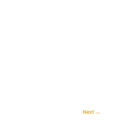
Next
→