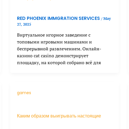
RED PHOENIX IMMGRATION SERVICES
/
May
27, 2025
Виртуальное игорное заведение с
топовыми игровыми машинами и
беспрерывной развлечением. Онлайн-
казино cat casino демонстрирует
площадку, на которой собрано всё для
games
Каким образом выигрывать настоящие