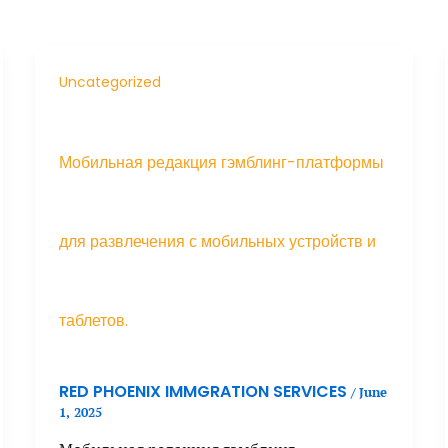
Uncategorized
Мобильная редакция гэмблинг-платформы
для развлечения с мобильных устройств и
таблетов.
RED PHOENIX IMMGRATION SERVICES
/
June
1, 2025